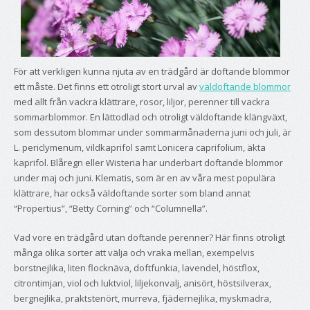
För att verkligen kunna njuta av en trädgård är doftande blommor
ett måste. Det finns ett otroligt stort urval av
väldoftande blommor
med allt från vackra klättrare, rosor, liljor, perenner till vackra
sommarblommor. En lättodlad och otroligt väldoftande klängväxt,
som dessutom blommar under sommarmånaderna juni och juli, är
L. periclymenum, vildkaprifol samt Lonicera caprifolium, äkta
kaprifol. Blåregn eller Wisteria har underbart doftande blommor
under maj och juni. Klematis, som är en av våra mest populära
klättrare, har också väldoftande sorter som bland annat
“Propertius”, “Betty Corning” och “Columnella”.
Vad vore en trädgård utan doftande perenner? Här finns otroligt
många olika sorter att välja och vraka mellan, exempelvis
borstnejlika, liten flocknäva, doftfunkia, lavendel, höstflox,
citrontimjan, viol och luktviol, liljekonvalj, anisört, höstsilverax,
bergnejlika, praktstenört, murreva, fjädernejlika, myskmadra,