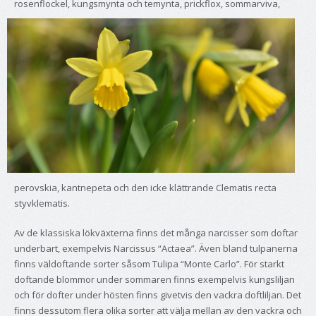
rosenflockel, kungsmynta och temynta, prickflox, somma
rviva,
perovskia, kantnepeta och den icke klättrande Clematis recta
styvklematis.
Av de klassiska lökväxterna finns det många narcisser som doftar
underbart, exempelvis Narcissus “Actaea”. Även bland tulpanerna
finns väldoftande sorter såsom Tulipa “Monte Carlo”. För starkt
doftande blommor under sommaren finns exempelvis kungsliljan
och för dofter under hösten finns givetvis den vackra doftliljan. Det
finns dessutom flera olika sorter att välja mellan av den vackra och