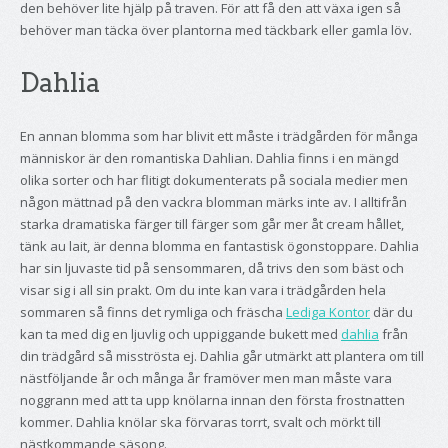
den behöver lite hjälp på traven. För att få den att växa igen så
behöver man täcka över plantorna med täckbark eller gamla löv.
Dahlia
En annan blomma som har blivit ett måste i trädgården för många
människor är den romantiska Dahlian. Dahlia finns i en mängd
olika sorter och har flitigt dokumenterats på sociala medier men
någon mättnad på den vackra blomman märks inte av. I alltifrån
starka dramatiska färger till färger som går mer åt cream hållet,
tänk au lait, är denna blomma en fantastisk ögonstoppare. Dahlia
har sin ljuvaste tid på sensommaren, då trivs den som bäst och
visar sig i all sin prakt. Om du inte kan vara i trädgården hela
sommaren så finns det rymliga och fräscha
Lediga Kontor
där du
kan ta med dig en ljuvlig och uppiggande bukett med
dahlia
från
din trädgård så misströsta ej. Dahlia går utmärkt att plantera om till
nästföljande år och många år framöver men man måste vara
noggrann med att ta upp knölarna innan den första frostnatten
kommer. Dahlia knölar ska förvaras torrt, svalt och mörkt till
nästkommande säsong.