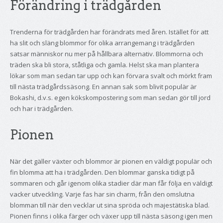
Förändring i trädgården
Trenderna för trädgården har förändrats med åren. Istället för att
ha slit och släng blommor för olika arrangemang i trädgården
satsar människor nu mer på hållbara alternativ. Blommorna och
träden ska bli stora, ståtliga och gamla. Helst ska man plantera
lökar som man sedan tar upp och kan förvara svalt och mörkt fram
till nästa trädgårdssäsong. En annan sak som blivit populär är
Bokashi, d.v.s. egen kökskompostering som man sedan gör till jord
och har i trädgården.
Pionen
När det gäller växter och blommor är pionen en väldigt populär och
fin blomma att ha i trädgården. Den blommar ganska tidigt på
sommaren och går igenom olika stadier där man får följa en väldigt
vacker utveckling. Varje fas har sin charm, från den omslutna
blomman till när den vecklar ut sina spröda och majestätiska blad.
Pionen finns i olika färger och växer upp till nästa säsong igen men