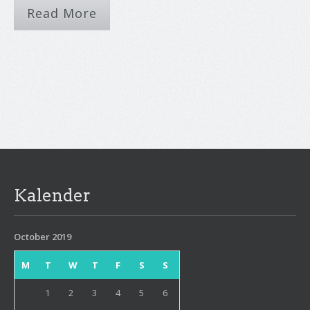
Read More
Kalender
October 2019
M
T
W
T
F
S
S
1
2
3
4
5
6