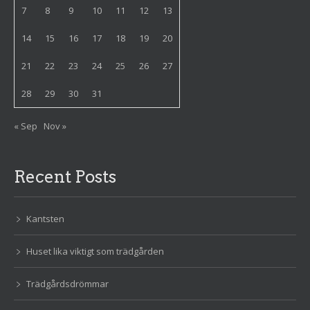
7
8
9
10
11
12
13
14
15
16
17
18
19
20
21
22
23
24
25
26
27
28
29
30
31
« Sep
Nov »
Recent Posts
Kantsten
Huset lika viktigt som trädgården
Trädgårdsdrömmar