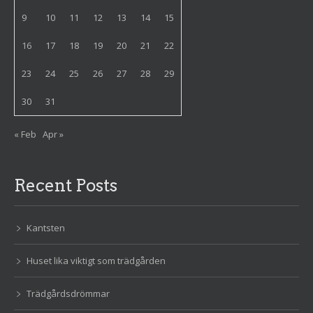
9
10
11
12
13
14
15
16
17
18
19
20
21
22
23
24
25
26
27
28
29
30
31
« Feb
Apr »
Recent Posts
Kantsten
Huset lika viktigt som trädgården
Trädgårdsdrömmar