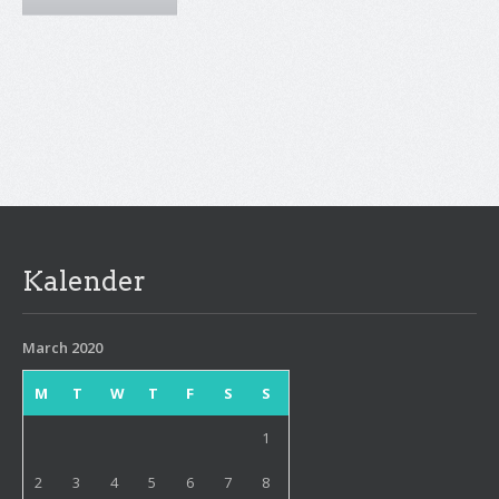
Kalender
March 2020
M
T
W
T
F
S
S
1
2
3
4
5
6
7
8