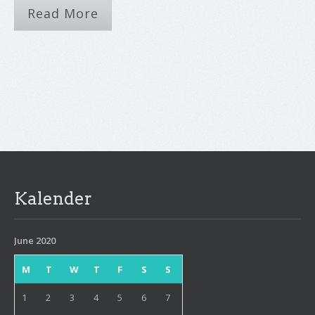
Read More
Kalender
June 2020
M
T
W
T
F
S
S
1
2
3
4
5
6
7