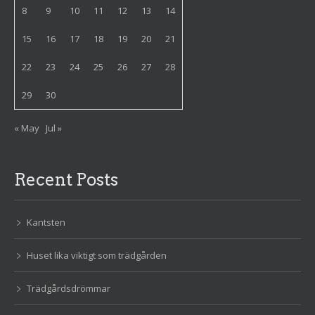
8
9
10
11
12
13
14
15
16
17
18
19
20
21
22
23
24
25
26
27
28
29
30
« May
Jul »
Recent Posts
Kantsten
Huset lika viktigt som trädgården
Trädgårdsdrömmar