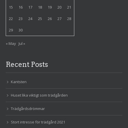
15
16
17
18
19
20
21
22
23
24
25
26
27
28
29
30
« May
Jul »
Recent Posts
Kantsten
Huset lika viktigt som trädgården
Trädgårdsdrömmar
Stort intresse för trädgård 2021