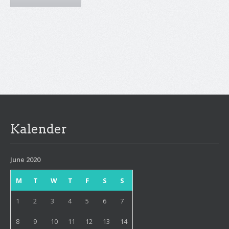
Kalender
June 2020
M
T
W
T
F
S
S
1
2
3
4
5
6
7
8
9
10
11
12
13
14